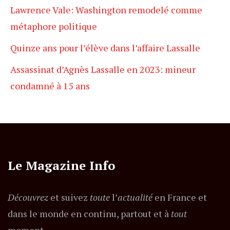
Lawrence Vale: Washington remodelé comme
métaphore politique
Quinze ans pour l’élève dans l’affaire Lassalle
Assassinat d’Agnès Lassalle en 2023: mineur
condamné à 15 ans
Le Magazine Info
Découvrez
et suivez
toute
l’
actualité
en France et
dans le monde en continu, partout et à
tout
moment.