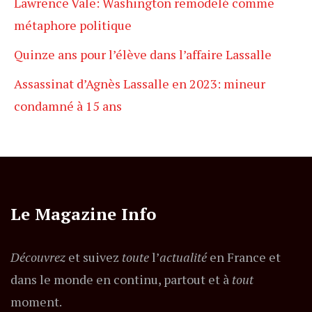
Lawrence Vale: Washington remodelé comme
métaphore politique
Quinze ans pour l’élève dans l’affaire Lassalle
Assassinat d’Agnès Lassalle en 2023: mineur
condamné à 15 ans
Le Magazine Info
Découvrez
et suivez
toute
l’
actualité
en France et
dans le monde en continu, partout et à
tout
moment.