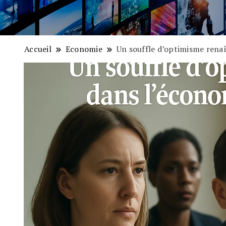
Accueil
Economie
Un souffle d’optimisme renaî