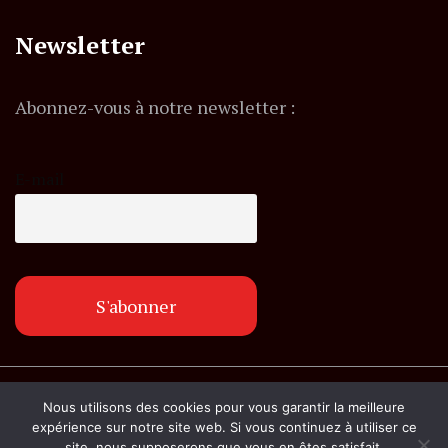
Newsletter
Abonnez-vous à notre newsletter :
E-mail
© Copyright lemagazineinfo.fr. Tous droits
Nous utilisons des cookies pour vous garantir la meilleure
réservés.
expérience sur notre site web. Si vous continuez à utiliser ce
site, nous supposerons que vous en êtes satisfait.