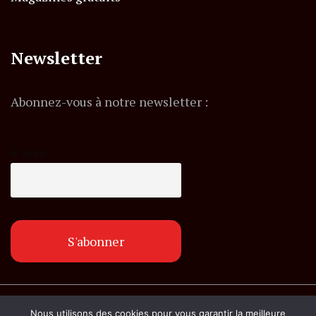
Newsletter
Abonnez-vous à notre newsletter :
E-mail
© Copyright lemagazineinfo.fr. Tous droits
Nous utilisons des cookies pour vous garantir la meilleure