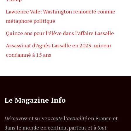
Lawrence Vale: Washington remodelé comme
métaphore politique
Quinze ans pour l’élève dans l’affaire Lassalle
Assassinat d’Agnès Lassalle en 2023: mineur
condamné à 15 ans
Le Magazine Info
Découvrez
et suivez
toute
l’
actualité
en France et
dans le monde en continu, partout et à
tout