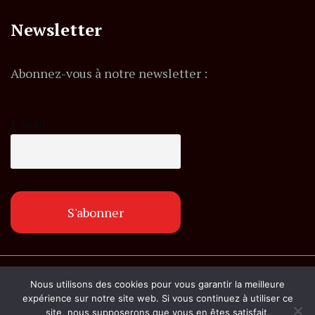
Newsletter
Abonnez-vous à notre newsletter :
E-mail
© Copyright lemagazineinfo.fr. Tous droits
Nous utilisons des cookies pour vous garantir la meilleure
réservés.
expérience sur notre site web. Si vous continuez à utiliser ce
site, nous supposerons que vous en êtes satisfait.