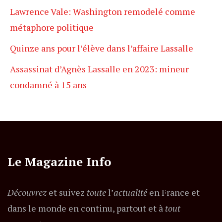
Lawrence Vale: Washington remodelé comme
métaphore politique
Quinze ans pour l’élève dans l’affaire Lassalle
Assassinat d’Agnès Lassalle en 2023: mineur
condamné à 15 ans
Le Magazine Info
Découvrez
et suivez
toute
l’
actualité
en France et
dans le monde en continu, partout et à
tout