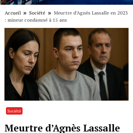
Accueil
Société
Meurtre d’Agnès Lassalle en 2023
: mineur condamné à 15 ans
Société
Meurtre d’Agnès Lassalle