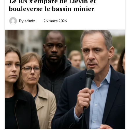
Le RN s’empare de Liévin et
bouleverse le bassin minier
By
admin
26 mars 2026