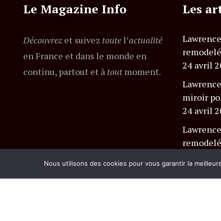
Le Magazine Info
Les ar
Lawrence
Découvrez
et suivez
toute
l’
actualité
remodel
en France et dans le monde en
24 avril 
continu, partout et à
tout
moment.
Lawrence
miroir po
24 avril 
Lawrence
remodel
politique
Nous utilisons des cookies pour vous garantir la meilleur
24 avril 
© Copyright lemagazineinfo.fr. Tous droits réserv