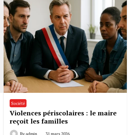
Société
Violences périscolaires : le maire
reçoit les familles
By
admin
31 mars 2026