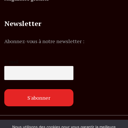
Newsletter
Abonnez-vous à notre newsletter :
E-mail
© Copyright lemagazineinfo.fr. Tous droits
Nous utilisons des cookies pour vous garantir la meilleure