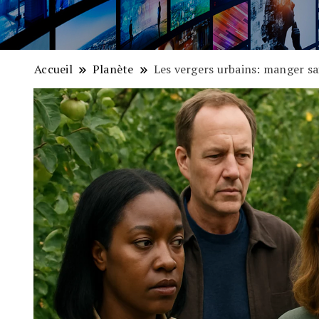
Accueil
Planète
Les vergers urbains: manger sai