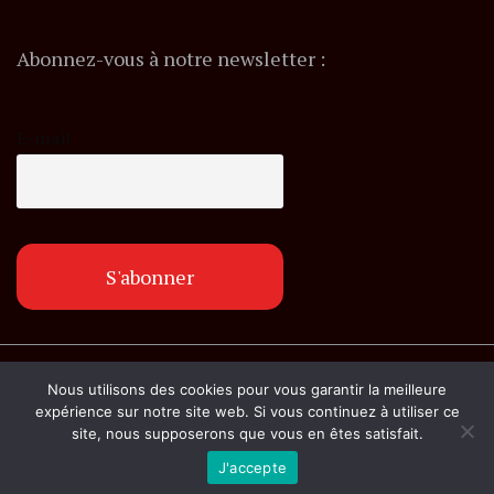
Abonnez-vous à notre newsletter :
E-mail
© Copyright lemagazineinfo.fr. Tous droits
Nous utilisons des cookies pour vous garantir la meilleure
réservés.
expérience sur notre site web. Si vous continuez à utiliser ce
site, nous supposerons que vous en êtes satisfait.
J'accepte