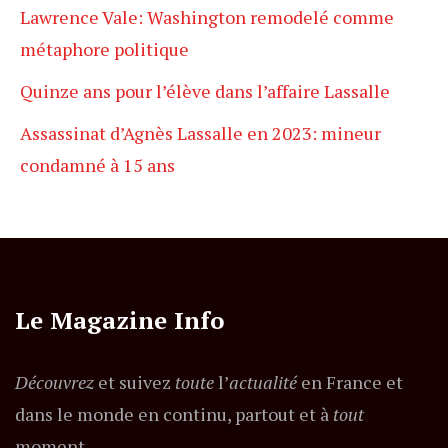
Lawrence Vale: Washington remodelé comme
métaphore politique
Quinze ans pour l’élève dans l’affaire Lassalle
Assassinat d’Agnès Lassalle en 2023: mineur
condamné à 15 ans
Le Magazine Info
Découvrez
et suivez
toute
l’
actualité
en France et
dans le monde en continu, partout et à
tout
moment.