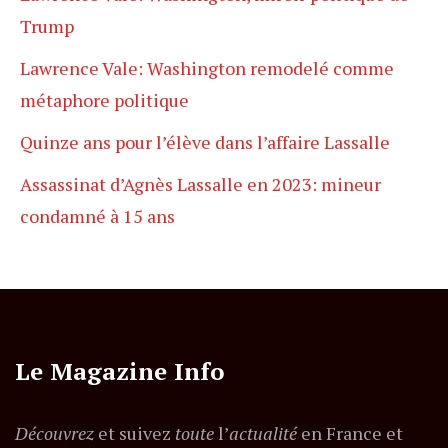
Trump
Lawrence Vale: Washington remodelé comme
métaphore politique
Quinze ans pour l’élève dans l’affaire Lassalle
Assassinat d’Agnès Lassalle en 2023: mineur
condamné à 15 ans
Le Magazine Info
Découvrez
et suivez
toute
l’
actualité
en France et