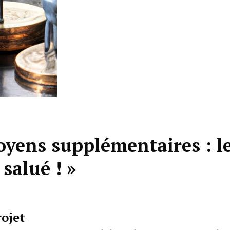
oyens supplémentaires : l
salué ! »
ojet