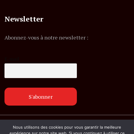
Newsletter
Abonnez-vous à notre newsletter :
E-mail
© Copyright lemagazineinfo.fr. Tous droits
Nous utilisons des cookies pour vous garantir la meilleure
réservés.
expérience sur notre site web. Si vous continuez à utiliser ce