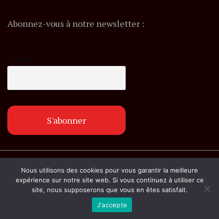
Abonnez-vous à notre newsletter :
E-mail
© Copyright lemagazineinfo.fr. Tous droits
Nous utilisons des cookies pour vous garantir la meilleure
réservés.
expérience sur notre site web. Si vous continuez à utiliser ce
site, nous supposerons que vous en êtes satisfait.
J'accepte