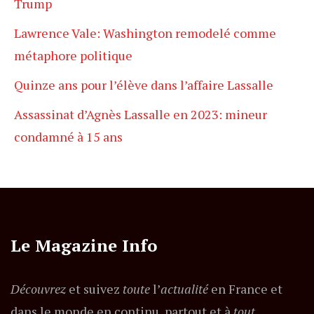
Trump
Lawrence Vale: Washington remodelé comme
métaphore politique
Quinze ans pour l’élève dans l’affaire Lassalle
Assassinat d’Agnès Lassalle en 2023: mineur
condamné à 15 ans
Le Magazine Info
Découvrez
et suivez
toute
l’
actualité
en France et
dans le monde en continu, partout et à
tout