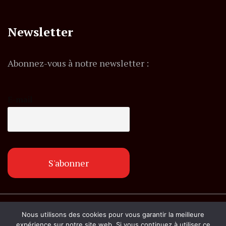
Newsletter
Abonnez-vous à notre newsletter :
E-mail
© Copyright lemagazineinfo.fr. Tous droits
Nous utilisons des cookies pour vous garantir la meilleure
réservés.
expérience sur notre site web. Si vous continuez à utiliser ce